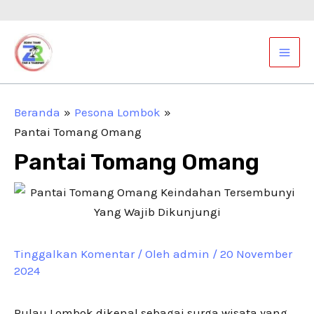
Lewati
Post
ke
navigation
Mai
konten
Men
Beranda
Pesona Lombok
Pantai Tomang Omang
Pantai Tomang Omang
Tinggalkan Komentar
/ Oleh
admin
/
20 November
2024
Pulau Lombok dikenal sebagai surga wisata yang