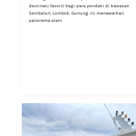
destinasi favorit bagi para pendaki di kawasan
Sembalun, Lombok. Gunung ini menawarkan
panorama alam