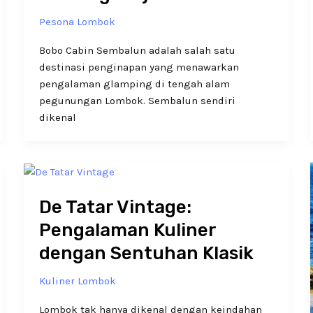
Pesona Lombok
Bobo Cabin Sembalun adalah salah satu
destinasi penginapan yang menawarkan
pengalaman glamping di tengah alam
pegunungan Lombok. Sembalun sendiri
dikenal
De Tatar Vintage:
Pengalaman Kuliner
dengan Sentuhan Klasik
Kuliner Lombok
Lombok tak hanya dikenal dengan keindahan