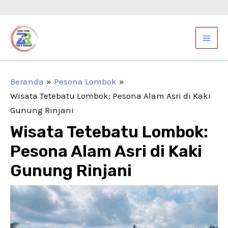
Lewati
Post
ke
navigation
Mai
konten
Men
Beranda
Pesona Lombok
Wisata Tetebatu Lombok: Pesona Alam Asri di Kaki
Gunung Rinjani
Wisata Tetebatu Lombok:
Pesona Alam Asri di Kaki
Gunung Rinjani