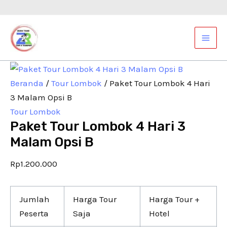
Lewati
Kuantitas
ke
Paket
Mai
konten
Tour
Men
Lombok
4
Hari
Beranda
/
Tour Lombok
/ Paket Tour Lombok 4 Hari
3
3 Malam Opsi B
Malam
Tour Lombok
Opsi
Paket Tour Lombok 4 Hari 3
B
Malam Opsi B
Rp
1.200.000
Jumlah
Harga Tour
Harga Tour +
Peserta
Saja
Hotel